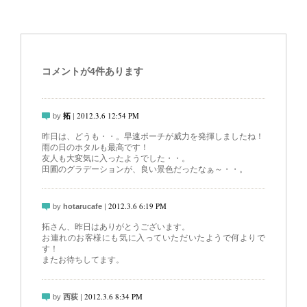
コメントが4件あります
2012.3.6 12:54 PM
by
拓
|
昨日は、どうも・・。早速ポーチが威力を発揮しましたね！
雨の日のホタルも最高です！
友人も大変気に入ったようでした・・。
田圃のグラデーションが、良い景色だったなぁ～・・。
2012.3.6 6:19 PM
by
hotarucafe
|
拓さん、昨日はありがとうございます。
お連れのお客様にも気に入っていただいたようで何よりで
す！
またお待ちしてます。
2012.3.6 8:34 PM
by
西荻
|