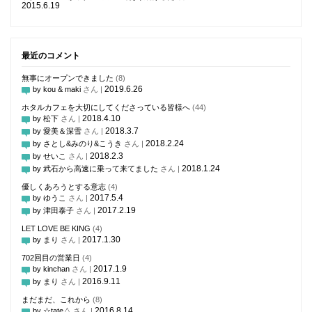
2015.6.19
最近のコメント
無事にオープンできました
(8)
2019.6.26
by kou & maki
さん |
ホタルカフェを大切にしてくださっている皆様へ
(44)
2018.4.10
by 松下
さん |
2018.3.7
by 愛美＆深雪
さん |
2018.2.24
by さとし&みのり&こうき
さん |
2018.2.3
by せいこ
さん |
2018.1.24
by 武石から高速に乗って来てました
さん |
優しくあろうとする意志
(4)
2017.5.4
by ゆうこ
さん |
2017.2.19
by 津田泰子
さん |
LET LOVE BE KING
(4)
2017.1.30
by まり
さん |
702回目の営業日
(4)
2017.1.9
by kinchan
さん |
2016.9.11
by まり
さん |
まだまだ、これから
(8)
2016.8.14
by ☆tate△
さん |