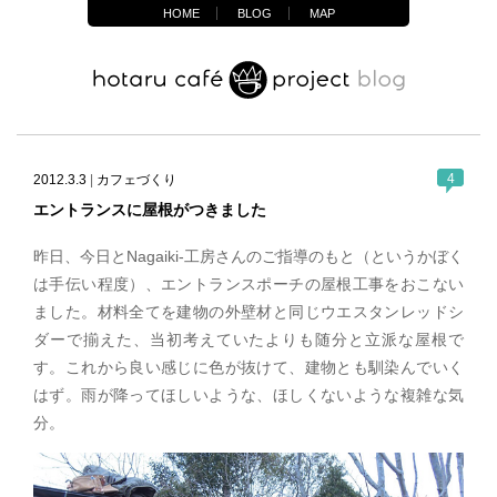
HOME
BLOG
MAP
4
2012.3.3
|
カフェづくり
エントランスに屋根がつきました
昨日、今日とNagaiki-工房さんのご指導のもと（というかぼく
は手伝い程度）、エントランスポーチの屋根工事をおこない
ました。材料全てを建物の外壁材と同じウエスタンレッドシ
ダーで揃えた、当初考えていたよりも随分と立派な屋根で
す。これから良い感じに色が抜けて、建物とも馴染んでいく
はず。雨が降ってほしいような、ほしくないような複雑な気
分。