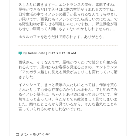
久しぶりに書きます～。エントランスの屋根、素敵ですね。
屋根ができるだけで入り口に別の空間がうまれるのですね。
日常生活の中でイノシシの親子が見られるなんてうらやまし
い限りです。西荻にもイノシシがでたら楽しいのになぁ。で
も野生動物が暮らせる環境じゃないですね。。野生動物が暮
らせない環境って人間にもよくないのかもしれませんね。。
ホタルカフェを思うだけで癒されます。ありがとう。
2012.3.9 12:10 AM
by
hotarucafe
|
西荻さん、そうなんです、屋根がつくだけで随分と印象が変
わるんです。店内からお客様を見送るときの、エントランス
ドアのガラス越しに見える風景があまりにも変わっていて驚
きました。
イノシシって、きっと農家の人たちにとっては、作物を荒ら
されたりして厄介な存在なのかもしれません。でも初めてみ
るイノシシ親子は、ちゃんとあぜ道に沿って歩いていて、突
然ちょっと走ったり、何だかとても微笑ましく見てしまいま
した。離れたところから見ているから、そんな呑気なことを
言っていられるのかもしれないですね。
コメントをどうぞ