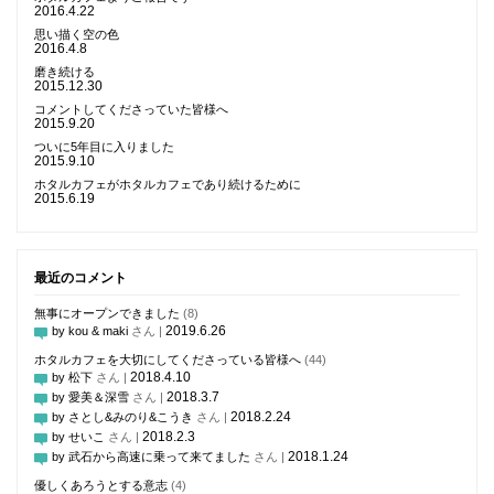
2016.4.22
思い描く空の色
2016.4.8
磨き続ける
2015.12.30
コメントしてくださっていた皆様へ
2015.9.20
ついに5年目に入りました
2015.9.10
ホタルカフェがホタルカフェであり続けるために
2015.6.19
最近のコメント
無事にオープンできました
(8)
2019.6.26
by kou & maki
さん |
ホタルカフェを大切にしてくださっている皆様へ
(44)
2018.4.10
by 松下
さん |
2018.3.7
by 愛美＆深雪
さん |
2018.2.24
by さとし&みのり&こうき
さん |
2018.2.3
by せいこ
さん |
2018.1.24
by 武石から高速に乗って来てました
さん |
優しくあろうとする意志
(4)