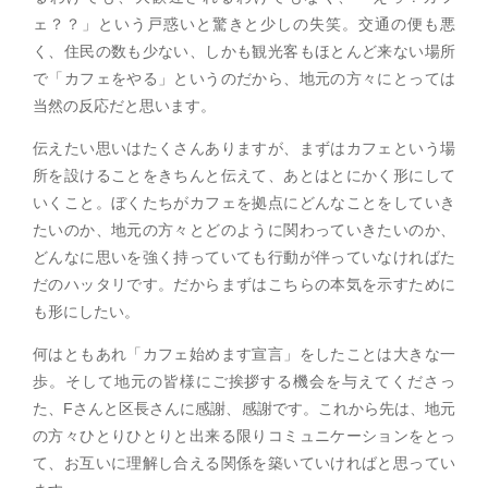
ェ？？」という戸惑いと驚きと少しの失笑。交通の便も悪
く、住民の数も少ない、しかも観光客もほとんど来ない場所
で「カフェをやる」というのだから、地元の方々にとっては
当然の反応だと思います。
伝えたい思いはたくさんありますが、まずはカフェという場
所を設けることをきちんと伝えて、あとはとにかく形にして
いくこと。ぼくたちがカフェを拠点にどんなことをしていき
たいのか、地元の方々とどのように関わっていきたいのか、
どんなに思いを強く持っていても行動が伴っていなければた
だのハッタリです。だからまずはこちらの本気を示すために
も形にしたい。
何はともあれ「カフェ始めます宣言」をしたことは大きな一
歩。そして地元の皆様にご挨拶する機会を与えてくださっ
た、Fさんと区長さんに感謝、感謝です。これから先は、地元
の方々ひとりひとりと出来る限りコミュニケーションをとっ
て、お互いに理解し合える関係を築いていければと思ってい