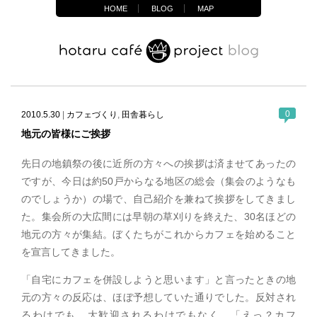
HOME
BLOG
MAP
0
2010.5.30
|
カフェづくり
,
田舎暮らし
地元の皆様にご挨拶
先日の地鎮祭の後に近所の方々への挨拶は済ませてあったの
ですが、今日は約50戸からなる地区の総会（集会のようなも
のでしょうか）の場で、自己紹介を兼ねて挨拶をしてきまし
た。集会所の大広間には早朝の草刈りを終えた、30名ほどの
地元の方々が集結。ぼくたちがこれからカフェを始めること
を宣言してきました。
「自宅にカフェを併設しようと思います」と言ったときの地
元の方々の反応は、ほぼ予想していた通りでした。反対され
るわけでも、大歓迎されるわけでもなく、「えっ？カフ