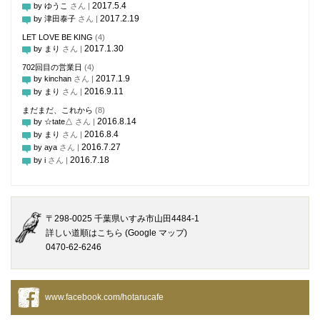
2017.5.4
by ゆうこ
さん |
2017.2.19
by 津田泰子
さん |
LET LOVE BE KING
(4)
2017.1.30
by まり
さん |
702回目の営業日
(4)
2017.1.9
by kinchan
さん |
2016.9.11
by まり
さん |
まだまだ、これから
(8)
2016.8.14
by ☆tate△
さん |
2016.8.4
by まり
さん |
2016.7.27
by aya
さん |
2016.7.18
by i
さん |
〒298-0025 千葉県いすみ市山田4484-1
詳しい道順はこちら (Google マップ)
0470-62-6246
www.facebook.com/hotarucafe