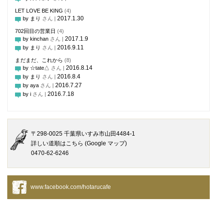
LET LOVE BE KING
(4)
2017.1.30
by まり
さん |
702回目の営業日
(4)
2017.1.9
by kinchan
さん |
2016.9.11
by まり
さん |
まだまだ、これから
(8)
2016.8.14
by ☆tate△
さん |
2016.8.4
by まり
さん |
2016.7.27
by aya
さん |
2016.7.18
by i
さん |
〒298-0025 千葉県いすみ市山田4484-1
詳しい道順はこちら (Google マップ)
0470-62-6246
www.facebook.com/hotarucafe