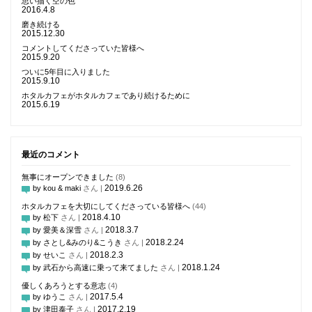
思い描く空の色
2016.4.8
磨き続ける
2015.12.30
コメントしてくださっていた皆様へ
2015.9.20
ついに5年目に入りました
2015.9.10
ホタルカフェがホタルカフェであり続けるために
2015.6.19
最近のコメント
無事にオープンできました
(8)
2019.6.26
by kou & maki
さん |
ホタルカフェを大切にしてくださっている皆様へ
(44)
2018.4.10
by 松下
さん |
2018.3.7
by 愛美＆深雪
さん |
2018.2.24
by さとし&みのり&こうき
さん |
2018.2.3
by せいこ
さん |
2018.1.24
by 武石から高速に乗って来てました
さん |
優しくあろうとする意志
(4)
2017.5.4
by ゆうこ
さん |
2017.2.19
by 津田泰子
さん |