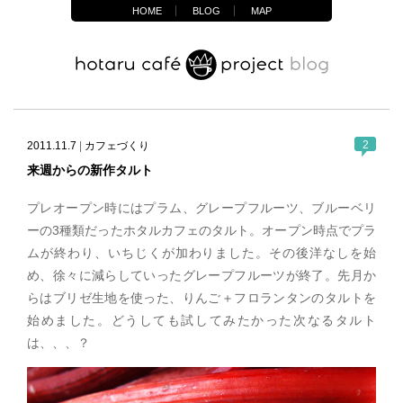
HOME
BLOG
MAP
2
2011.11.7
|
カフェづくり
来週からの新作タルト
プレオープン時にはプラム、グレープフルーツ、ブルーベリ
ーの3種類だったホタルカフェのタルト。オープン時点でプラ
ムが終わり、いちじくが加わりました。その後洋なしを始
め、徐々に減らしていったグレープフルーツが終了。先月か
らはブリゼ生地を使った、りんご＋フロランタンのタルトを
始めました。どうしても試してみたかった次なるタルト
は、、、？