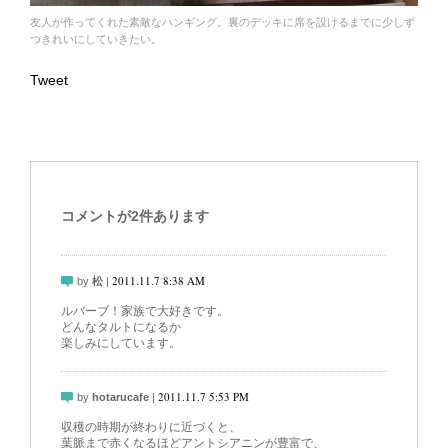
友人が作ってくれた素敵なハンギング。裏のデッキに席を設けるまでに少しず
つきれいにしていきたい。
Tweet
コメントが2件あります
2011.11.7 8:38 AM
by
松
|
ルバーブ！家族で大好きです。
どんなタルトになるか
楽しみにしています。
2011.11.7 5:53 PM
by
hotarucafe
|
収穫の時期が終わりに近づくと、
葉脈まで赤くなるほどアントシアニンが豊富で、