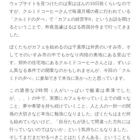
ウェブサイトを見つけたのは実はほんの10日前くらいなので
すが、クルミドコーヒーさんで毎週月曜の夜に行われている
「クルミドの夕べ」で「カフェの経営学II」というお話を聞け
るということで、昨夜急遽はるばる西国分寺まで行ってきま
した。
ぼくたちがカフェを始めるのは千葉県は外房のいすみ市。そ
してそのいすみ市の中でもかなり内陸の奥地にある里山で
す。郊外の住宅地にあるクルミドコーヒーさんとは、ずいぶ
ん異なる条件での開業なのかもしれませんが、今回の「クル
ミドの夕べ」に参加できて本当に良かったと思っています。
この濃密な2時間（人がいっぱいで酸素は希薄でした
が、、、）の中で、実際にカフェをやっていく上での様々な
こと、夢や希望を持ち続けていくこと、人と人の一対一の関
係の大切さなど本当に勉強になりました。ぼくたちはまだ何
も始めていないけど、「自分たちが決して間違った方向には
行っていないのではないか」という気持ちにもなりました。
そしてまだまだやるべきことはたくさんある、ということも