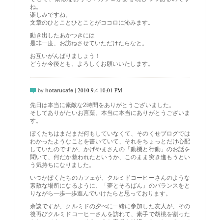
ね。
楽しみですね。
文章のひとことひとことがココロに沁みます。
動き出したあかつきには
是非一度、お訪ねさせていただけたらなと。
お互いがんばりましょう！
どうか今後とも、よろしくお願いいたします。
2010.9.4 10:01 PM
by
hotarucafe
|
先日は本当に素敵な2時間をありがとうございました。
そしてありがたいお言葉、本当に本当にありがとうございま
す。
ぼくたちはまだまだ何もしていなくて、そのくせブログでは
わかったようなことを書いていて、それをちょっとだけ心配
していたのですが、かげやまさんの「動機と行動」のお話を
聞いて、何だか救われたというか、このまま突き進もうとい
う気持ちになりました。
いつかぼくたちのカフェが、クルミドコーヒーさんのような
素敵な場所になるように、「夢とそろばん」のバランスをと
りながら一歩一歩進んでいけたらと思っております。
余談ですが、クルミドの夕べに一緒に参加した友人が、その
後再びクルミドコーヒーさんを訪れて、素手で胡桃を割った