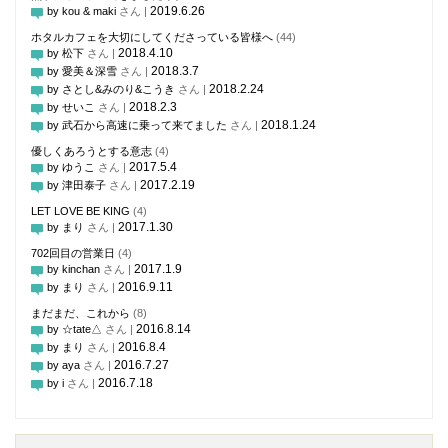
2019.6.26
by kou & maki
さん |
ホタルカフェを大切にしてくださっている皆様へ
(44)
2018.4.10
by 松下
さん |
2018.3.7
by 愛美＆深雪
さん |
2018.2.24
by さとし&みのり&こうき
さん |
2018.2.3
by せいこ
さん |
2018.1.24
by 武石から高速に乗って来てました
さん |
優しくあろうとする意志
(4)
2017.5.4
by ゆうこ
さん |
2017.2.19
by 津田泰子
さん |
LET LOVE BE KING
(4)
2017.1.30
by まり
さん |
702回目の営業日
(4)
2017.1.9
by kinchan
さん |
2016.9.11
by まり
さん |
まだまだ、これから
(8)
2016.8.14
by ☆tate△
さん |
2016.8.4
by まり
さん |
2016.7.27
by aya
さん |
2016.7.18
by i
さん |