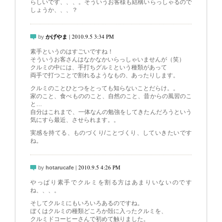
らしいです、、、。そういうお客様も結構いらっしゃるので
しょうか、、、？
2010.9.5 3:34 PM
by
かげやま
|
素手というのはすごいですね！
そういうお客さんはなかなかいらっしゃいませんが（笑）
クルミの中には、手打ちグルミという種類があって
両手で打つことで割れるようなもの、あったりします。
クルミのことひとつをとっても知らないことだらけ。。
家のこと、食べもののこと、自然のこと、昔からの風習のこ
と…
自分はこれまで、一体なんの勉強をしてきたんだろうという
気にすら最近、させられます。。
実感を持てる、ものづくり/ことづくり、していきたいです
ね。
2010.9.5 4:26 PM
by
hotarucafe
|
やっぱり素手でクルミを割る方はあまりいないのです
ね、、、。
そしてクルミにもいろいろあるのですね。
ぼくはクルミの種類どころか殻に入ったクルミを、
クルミドコーヒーさんで初めて触りました。