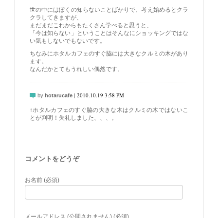
世の中にはぼくの知らないことばかりで、考え始めるとクラ
クラしてきますが、
まだまだこれからもたくさん学べると思うと、
「今は知らない」ということはそんなにショッキングではな
い気もしないでもないです。
ちなみにホタルカフェのすぐ脇には大きなクルミの木があり
ます。
なんだかとてもうれしい偶然です。
2010.10.19 3:58 PM
by
hotarucafe
|
↑ホタルカフェのすぐ脇の大きな木はクルミの木ではないこ
とが判明！失礼しました、、、。
コメントをどうぞ
お名前 (必須)
メールアドレス (公開されません) (必須)