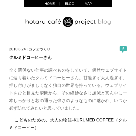
HOME
BLOG
MAP
5
2010.8.24
|
カフェづくり
クルミドコーヒーさん
全く関係ない仕事の調べものをしていて、偶然ウェブサイト
に辿り着いたクルミドコーヒーさん。甘過ぎず大人過ぎず、
押し付けがましくなく独自の世界を持っている。ウェブサイ
トをひと目見た瞬間から、その絶妙なさじ加減と真ん中に一
本しっかりと芯の通った強さのようなものに魅かれ、いつか
必ず訪れてみたいと思っていました。
こどものための、大人の物語-KURUMED COFFEE（クル
ミドコーヒー）