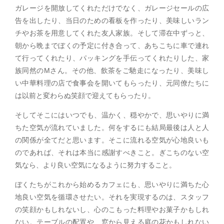
ガレージを開放してくれただけでなく、ガレージセールの広
告を出したり、当日のための看板を作ったり、美味しいラン
チやお茶を用意してくれた友人家族。そして滞在中ずっと、
朝から晩までぼくの予定に付き合って、あちこちに車で連れ
て行ってくれたり、パッキングを手伝ってくれたりした、家
族同然のMさん。その他、飲茶をご馳走になったり、美味し
い中華料理の店で食事会を開いてもらったり、元同僚たちに
は以前と変わらぬ笑顔で迎えてもらったり。
そしてそこにはいつでも、温かく、穏やかで、思いやりに満
ちた空気が流れていました。何をするにも結局最後は人と人
の関係が全てだと思います。そこに流れる空気が心地良いも
のであれば、それは本当に感謝すべきこと。ぎこちのない空
気なら、より良い空気になるように努力すること。
ぼくたちがこれから始めるカフェにも、思いやりに満ちた心
地良い空気を循環させたい。それを実現するのは、スタッフ
の笑顔かもしれないし、心のこもった料理やお菓子かもしれ
ない。テーブルの配置や、窓から見える庭の花かもしれない