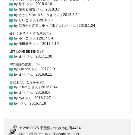
2018.4.10
by 松下
さん |
2018.3.7
by 愛美＆深雪
さん |
2018.2.24
by さとし&みのり&こうき
さん |
2018.2.3
by せいこ
さん |
2018.1.24
by 武石から高速に乗って来てました
さん |
優しくあろうとする意志
(4)
2017.5.4
by ゆうこ
さん |
2017.2.19
by 津田泰子
さん |
LET LOVE BE KING
(4)
2017.1.30
by まり
さん |
702回目の営業日
(4)
2017.1.9
by kinchan
さん |
2016.9.11
by まり
さん |
まだまだ、これから
(8)
2016.8.14
by ☆tate△
さん |
2016.8.4
by まり
さん |
2016.7.27
by aya
さん |
2016.7.18
by i
さん |
〒298-0025 千葉県いすみ市山田4484-1
詳しい道順はこちら (Google マップ)