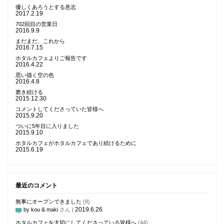
優しくあろうとする意志
2017.2.19
702回目の営業日
2016.9.9
まだまだ、これから
2016.7.15
ホタルカフェよりご報告です
2016.4.22
思い描く空の色
2016.4.8
磨き続ける
2015.12.30
コメントしてくださっていた皆様へ
2015.9.20
ついに5年目に入りました
2015.9.10
ホタルカフェがホタルカフェであり続けるために
2015.6.19
最近のコメント
無事にオープンできました
(8)
2019.6.26
by kou & maki
さん |
ホタルカフェを大切にしてくださっている皆様へ
(44)