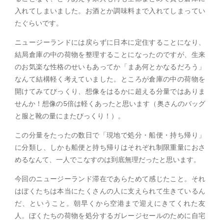
入れてしまいました。お酒とか調味料まで入れてしまってい
たぐらいです。
ニュージーランドには戻らずに日本に定住することになり、
結局倉庫の中の荷物を整理することになったのですが、生来
のお気楽な性格のせいもあってか「まあ何とかなるだろう」
なんて結構軽く考えていました。ところが倉庫の中の荷物を
開けてみてびっくり、想像をはるかに超える分量ではありま
せんか！想像の5倍は軽くあったと思います（奥さんのバッグ
と服と靴の量にまたびっくり！）。
この分量をたったの数日で「現地で処分・船便・持ち帰り」
に分類し、しかも船便と持ち帰りはそれぞれ制限重量におさ
めるなんて、一人でこなすのは到底無理だったと思います。
今回のニュージーランド滞在であらためて感じたこと。それ
はぼくたちは本当にたくさんの人に支えられて生きているん
だ、ということ。朝早くから空港まで迎えにきてくれた友
人。ぼくたちの荷物を処分するガレージセールのために自宅