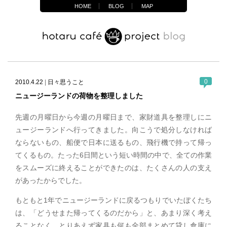
HOME
BLOG
MAP
0
2010.4.22
|
日々思うこと
ニュージーランドの荷物を整理しました
先週の月曜日から今週の月曜日まで、家財道具を整理しにニ
ュージーランドへ行ってきました。向こうで処分しなければ
ならないもの、船便で日本に送るもの、飛行機で持って帰っ
てくるもの。たった6日間という短い時間の中で、全ての作業
をスムーズに終えることができたのは、たくさんの人の支え
があったからでした。
もともと1年でニュージーランドに戻るつもりでいたぼくたち
は、「どうせまた帰ってくるのだから」と、あまり深く考え
ることなく、とりあえず家具も何も全部まとめて貸し倉庫に