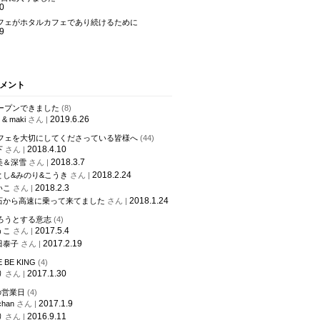
0
フェがホタルカフェであり続けるために
9
メント
ープンできました
(8)
2019.6.26
 & maki
さん |
フェを大切にしてくださっている皆様へ
(44)
2018.4.10
下
さん |
2018.3.7
愛美＆深雪
さん |
2018.2.24
さとし&みのり&こうき
さん |
2018.2.3
いこ
さん |
2018.1.24
武石から高速に乗って来てました
さん |
ろうとする意志
(4)
2017.5.4
うこ
さん |
2017.2.19
津田泰子
さん |
E BE KING
(4)
2017.1.30
り
さん |
の営業日
(4)
2017.1.9
chan
さん |
2016.9.11
り
さん |