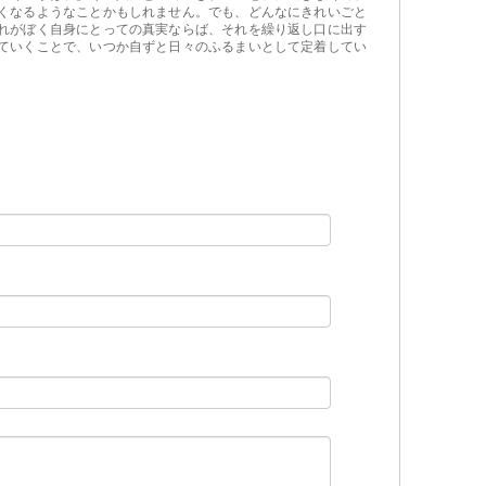
くなるようなことかもしれません。でも、どんなにきれいごと
れがぼく自身にとっての真実ならば、それを繰り返し口に出す
ていくことで、いつか自ずと日々のふるまいとして定着してい