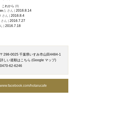
、これから
(8)
2016.8.14
ate△
さん |
2016.8.4
り
さん |
2016.7.27
さん |
2016.7.18
ん |
〒298-0025 千葉県いすみ市山田4484-1
詳しい道順はこちら (Google マップ)
0470-62-6246
www.facebook.com/hotarucafe