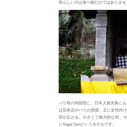
晴らしいのは食べ物だけではありませ
バリ島の内陸部に、日本人観光客にも
は芸術品やバリの雑貨、主に女性向
田が広がる、小さくて魅力的な村。
たTegal Sariというホテルです。