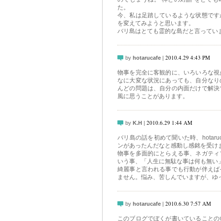
た。
今、私は足踏しているような状態です
を変えてみようと思います。
バリ島はとても霊的な島だと言ってい
2010.4.29 4:43 PM
by
hotarucafe
|
物事を完全に客観的に、いろいろな視
なに大変な状況にあっても、自分なり
んどの問題は、自分の内面だけで解決
風に思うことがあります。
2010.6.29 1:44 AM
by
K.H
|
バリ島の話を初めて聞いた時、hotar
ンがあったんだなと感動し感銘を受け
物事を多面的にとらえる事、ネガティ
いう事、「人生に無駄な事は何も無い
綺麗事と言われる事でも行動が伴えば
ません。悩み、苦しんでいますが、ゆ
2010.6.30 7:57 AM
by
hotarucafe
|
このブログでぼくが書いていることの