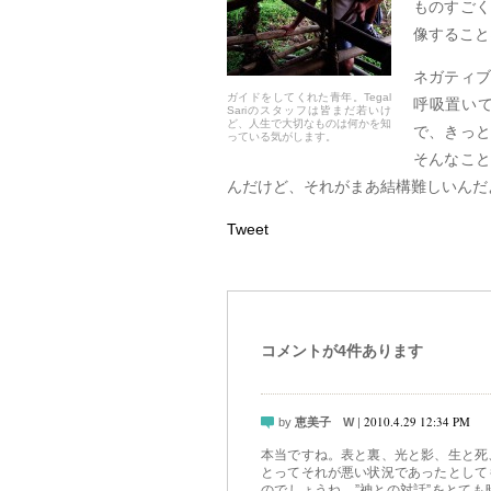
ものすごく
像すること
ネガティブ
ガイドをしてくれた青年。Tegal
呼吸置い
Sariのスタッフは皆まだ若いけ
ど、人生で大切なものは何かを知
で、きっと
っている気がします。
そんなこと
んだけど、それがまあ結構難しいんだ
Tweet
コメントが4件あります
2010.4.29 12:34 PM
by
恵美子 W
|
本当ですね。表と裏、光と影、生と死
とってそれが悪い状況であったとして
のでしょうね。”神との対話”をとて