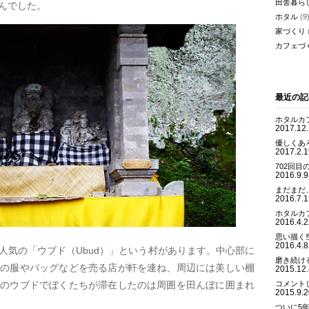
田舎暮ら
んでした。
ホタル
(9
家づくり
カフェづ
最近の記
ホタルカ
2017.12
優しくあ
2017.2.1
702回目
2016.9.9
まだまだ
2016.7.1
ホタルカ
2016.4.2
思い描く
2016.4.8
人気の「ウブド（Ubud）」という村があります。中心部に
磨き続け
けの服やバッグなどを売る店が軒を連ね、周辺には美しい棚
2015.12
そのウブドでぼくたちが滞在したのは周囲を田んぼに囲まれ
コメント
2015.9.2
ついに5