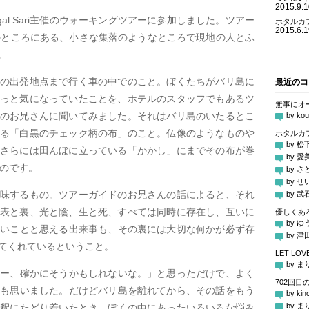
2015.9.1
al Sari主催のウォーキングツアーに参加しました。ツアー
ホタルカ
2015.6.1
のところにある、小さな集落のようなところで現地の人とふ
。
の出発地点まで行く車の中でのこと。ぼくたちがバリ島に
最近のコ
っと気になっていたことを、ホテルのスタッフでもあるツ
無事にオ
のお兄さんに聞いてみました。それはバリ島のいたるとこ
by kou
る「白黒のチェック柄の布」のこと。仏像のようなものや
ホタルカ
by 松
さらには田んぼに立っている「かかし」にまでその布が巻
by 
のです。
by 
by せ
味するもの。ツアーガイドのお兄さんの話によると、それ
by 
表と裏、光と陰、生と死、すべては同時に存在し、互いに
優しくあ
by ゆ
悪いことと思える出来事も、その裏には大切な何かが必ず存
by 
てくれているということ。
LET LOV
by ま
ねー、確かにそうかもしれないな。」と思っただけで、よく
702回目
とも思いました。だけどバリ島を離れてから、その話をもう
by kin
by ま
解釈にたどり着いたとき、ぼくの中にあったいろいろな悩み