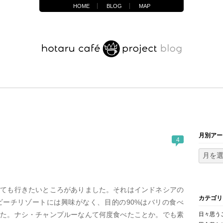
HOME
BLOG
MAP
月別アー
4
しても行きたいところがありました。それはインドネシアの
カテゴリ
ビーチリゾートには興味がなく、目的の90%はバリの食べ
った。ナシ・チャンプルーなんて何度食べたことか。でも素
日々思う