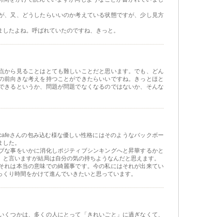
が、又、どうしたらいいのか考えている状態ですが、少し見方
ましたよね。呼ばれていたのですね、きっと。
点から見ることはとても難しいことだと思います。でも、どん
の前向きな考えを持つことができたらいいですね。きっとほと
できるというか、問題が問題でなくなるのではないか、そんな
ucafeさんの包み込む様な優しい性格にはそのようなバックボー
ました。
ブな事をいかに消化しポジティブシンキングへと昇華するかと
」と言いますが結局は自分の気の持ちようなんだと思えます。
それは本当の意味での綺麗事です。今の私にはそれが出来てい
っくり時間をかけて進んでいきたいと思っています。
いくつかは、多くの人にとって「きれいごと」に過ぎなくて、