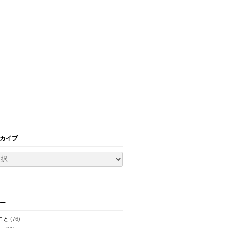
カイブ
ー
こと
(76)