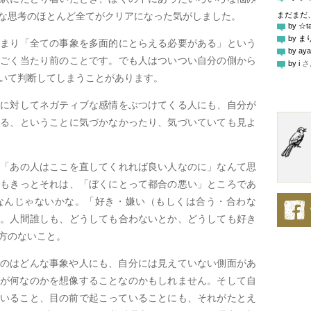
な思考のほとんど全てがクリアになった気がしました。
まだまだ
by ☆t
by ま
つまり「全ての事象を多面的にとらえる必要がある」という
by aya
とごく当たり前のことです。でも人はついつい自分の側から
by i
さ
いて判断してしまうことがあります。
分に対してネガティブな感情をぶつけてくる人にも、自分が
ある、ということに気づかなかったり、気づいていても見よ
か「あの人はここを直してくれれば良い人なのに」なんて思
でもきっとそれは、「ぼくにとって都合の悪い」ところであ
なんじゃないかな。「好き・嫌い（もしくは合う・合わな
す。人間誰しも、どうしても合わないとか、どうしても好き
方のないこと。
のはどんな事象や人にも、自分には見えていない側面があ
が何なのかを想像することなのかもしれません。そして自
いること、目の前で起こっていることにも、それがたとえ