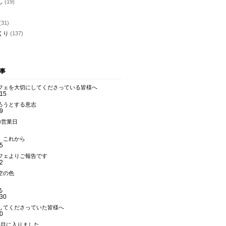
し
(19)
)
(31)
くり
(137)
事
フェを大切にしてくださっている皆様へ
.15
ろうとする意志
9
の営業日
、これから
5
フェよりご報告です
2
空の色
る
.30
してくださっていた皆様へ
0
年目に入りました