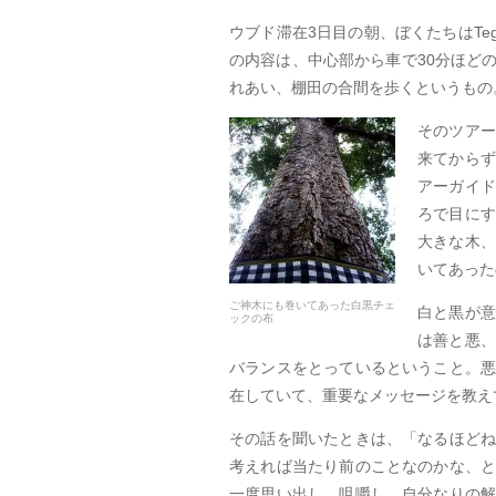
ウブド滞在3日目の朝、ぼくたちはTeg
の内容は、中心部から車で30分ほど
れあい、棚田の合間を歩くというもの
そのツアー
来てからず
アーガイド
ろで目にす
大きな木、
いてあった
ご神木にも巻いてあった白黒チェ
白と黒が意
ックの布
は善と悪、
バランスをとっているということ。
在していて、重要なメッセージを教え
その話を聞いたときは、「なるほど
考えれば当たり前のことなのかな、
一度思い出し、咀嚼し、自分なりの