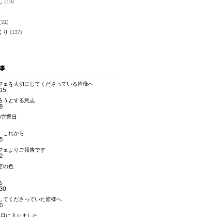
し
(19)
)
(31)
くり
(137)
事
フェを大切にしてくださっている皆様へ
.15
ろうとする意志
9
の営業日
、これから
5
フェよりご報告です
2
空の色
る
.30
してくださっていた皆様へ
0
年目に入りました