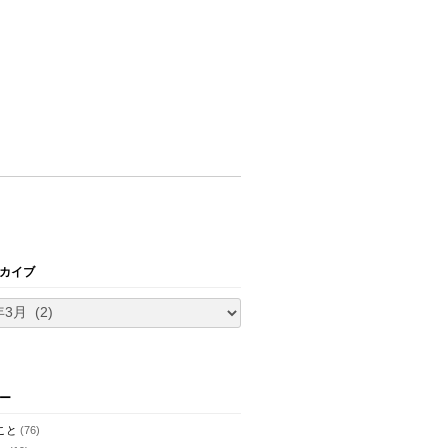
カイブ
ー
こと
(76)