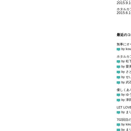
2015.9.1
ホタルカ
2015.6.1
最近のコ
無事にオ
by kou
ホタルカ
by 松
by 
by 
by せ
by 
優しくあ
by ゆ
by 
LET LOV
by ま
702回目
by kin
by ま