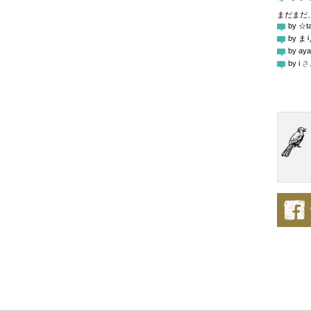
まだまだ
by ☆t
by ま
by aya
by i
さ