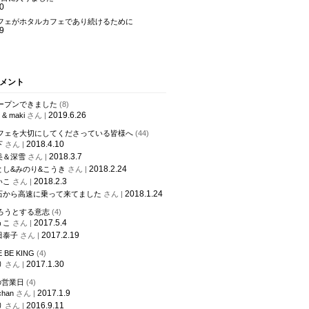
0
フェがホタルカフェであり続けるために
9
メント
ープンできました
(8)
2019.6.26
 & maki
さん |
フェを大切にしてくださっている皆様へ
(44)
2018.4.10
下
さん |
2018.3.7
愛美＆深雪
さん |
2018.2.24
さとし&みのり&こうき
さん |
2018.2.3
いこ
さん |
2018.1.24
武石から高速に乗って来てました
さん |
ろうとする意志
(4)
2017.5.4
うこ
さん |
2017.2.19
津田泰子
さん |
E BE KING
(4)
2017.1.30
り
さん |
の営業日
(4)
2017.1.9
chan
さん |
2016.9.11
り
さん |