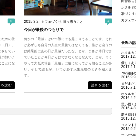
田舎暮ら
ホタル
(9
家づくり
カフェづ
0
4
2015.3.2
|
カフェづくり
,
日々思うこと
今日が最後のつもりで
のための仕
何かの「最後」はいつ誰にでも起こりうることです。それ
最近の記
2（日）、
が必ずしも自分の人生の最後ではなくても、誰かと会うの
とさせてい
は結果的にあの日が最後だったな、とか、まさか昨日でき
ホタルカ
2017.12
極力無いよ
ていたことが今日からはできなくなるなんて、とか。そう
優しくあ
なことにな
やって大抵の場合「最後」は後になってから知ることが多
2017.2.1
い。そして誰もが、いつか必ず人生最後のときを迎えま
702回目
す。
2016.9.9
まだまだ
きを読む
続きを読む
2016.7.1
ホタルカ
2016.4.2
思い描く
2016.4.8
磨き続け
2015.12
コメント
2015.9.2
ついに5