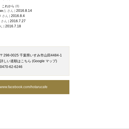
、これから
(8)
2016.8.14
ate△
さん |
2016.8.4
り
さん |
2016.7.27
さん |
2016.7.18
ん |
〒298-0025 千葉県いすみ市山田4484-1
詳しい道順はこちら (Google マップ)
0470-62-6246
www.facebook.com/hotarucafe